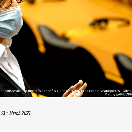
dt pousserait pour une présidence à six, afin d’obtenir un de ces nouveaux postes – Olivie
Matthys/AP/ISOPI
:33
•
March 2021