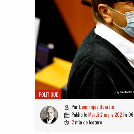
Guy Verhofsta
POLITIQUE
par
Dominique Dewitte

publié le
mardi 2 mars 2021
à
06

2
min de lecture
