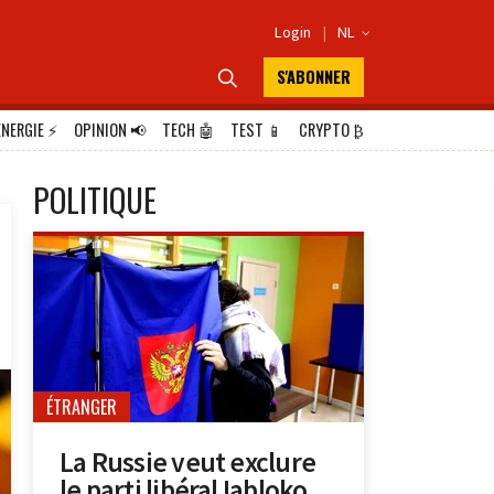
Login
|
NL

S'ABONNER

ÉNERGIE
⚡
OPINION
📢
TECH
🤖
TEST
📱
CRYPTO
₿
POLITIQUE
ÉTRANGER
La Russie veut exclure
le parti libéral Iabloko