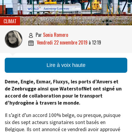
Le port d’Anvers est le deuxième plus grand port maritime
CLIMAT
d’Europe, après Rotterdam. (epa)
par
Sonia Romero

vendredi 22 novembre 2019
à
12:19

Lire à voix haute
Deme, Engie, Exmar, Fluxys, les ports d’Anvers et
de Zeebrugge ainsi que WaterstofNet ont signé un
accord de collaboration pour le transport
d’hydrogène à travers le monde.
Il s’agit d’un accord 100% belge, ou presque, puisque
six des sept acteurs signataires sont basés en
Belgique. Ils ont annoncé ce vendredi avoir approuvé