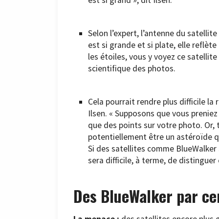
est si grand », dit Ilsen.
Selon l’expert, l’antenne du satelli
est si grande et si plate, elle reflèt
les étoiles, vous y voyez ce satellit
scientifique des photos.
Cela pourrait rendre plus difficile 
Ilsen. « Supposons que vous preniez
que des points sur votre photo. Or, 
potentiellement être un astéroïde qu
Si des satellites comme BlueWalker 3
sera difficile, à terme, de distinguer
Des BlueWalker par ce
La menace :
des satellites encore plus