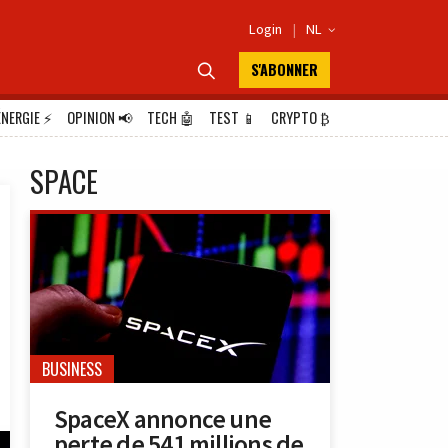
Login
|
NL

S'ABONNER

ÉNERGIE
⚡
OPINION
📢
TECH
🤖
TEST
📱
CRYPTO
₿
SPACE
BUSINESS
SpaceX annonce une
perte de 541 millions de