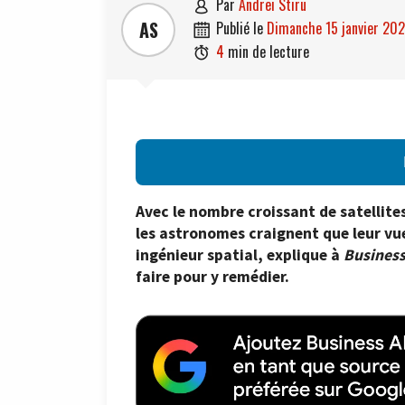
par
Andrei Stiru

AS
publié le
dimanche 15 janvier 20

4
min de lecture

Avec le nombre croissant de satellite
les astronomes craignent que leur vue 
ingénieur spatial, explique à
Busines
faire pour y remédier.