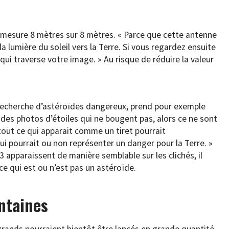
te mesure 8 mètres sur 8 mètres. « Parce que cette antenne
e la lumière du soleil vers la Terre. Si vous regardez ensuite
e qui traverse votre image. » Au risque de réduire la valeur
la recherche d’astéroïdes dangereux, prend pour exemple
 des photos d’étoiles qui ne bougent pas, alors ce ne sont
tout ce qui apparait comme un tiret pourrait
i pourrait ou non représenter un danger pour la Terre. »
 apparaissent de manière semblable sur les clichés, il
 ce qui est ou n’est pas un astéroïde.
ntaines
 grands pourraient bientôt être lancés en grande quantité.