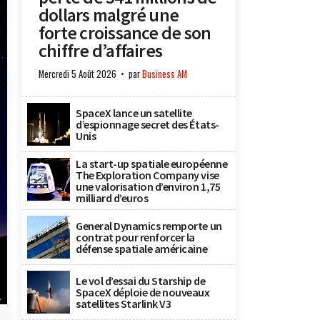
dollars malgré une
forte croissance de son
chiffre d’affaires
Mercredi 5 Août 2026
par
Business AM
SpaceX lance un satellite
d’espionnage secret des États-
Unis
La start-up spatiale européenne
The Exploration Company vise
une valorisation d’environ 1,75
milliard d’euros
General Dynamics remporte un
contrat pour renforcer la
défense spatiale américaine
Le vol d’essai du Starship de
SpaceX déploie de nouveaux
.
satellites Starlink V3