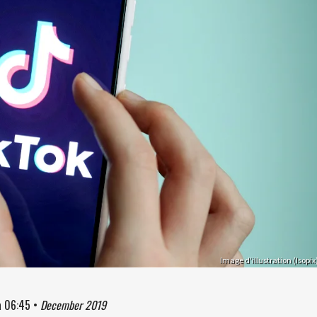
Image d’illustration (Isopix
à
06:45
•
December 2019