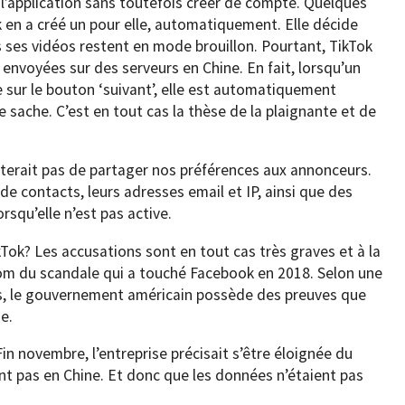
r l’application sans toutefois créer de compte. Quelques
k en a créé un pour elle, automatiquement. Elle décide
es ses vidéos restent en mode brouillon. Pourtant, TikTok
 envoyées sur des serveurs en Chine. En fait, lorsqu’un
ue sur le bouton ‘suivant’, elle est automatiquement
le sache. C’est en tout cas la thèse de la plaignante et de
enterait pas de partager nos préférences aux annonceurs.
 de contacts, leurs adresses email et IP, ainsi que des
rsqu’elle n’est pas active.
Tok? Les accusations sont en tout cas très graves et à la
om du scandale qui a touché Facebook en 2018. Selon une
, le gouvernement américain possède des preuves que
e.
n novembre, l’entreprise précisait s’être éloignée du
ant pas en Chine. Et donc que les données n’étaient pas