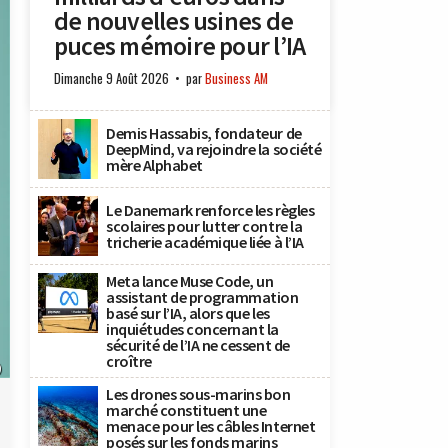
de nouvelles usines de
puces mémoire pour l’IA
Dimanche 9 Août 2026
par
Business AM
Demis Hassabis, fondateur de
DeepMind, va rejoindre la société
mère Alphabet
Le Danemark renforce les règles
scolaires pour lutter contre la
tricherie académique liée à l’IA
Meta lance Muse Code, un
assistant de programmation
basé sur l’IA, alors que les
inquiétudes concernant la
sécurité de l’IA ne cessent de
croître
)
Les drones sous-marins bon
marché constituent une
menace pour les câbles Internet
posés sur les fonds marins