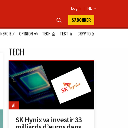
Login
|
NL

S'ABONNER

ÉNERGIE
⚡
OPINION
📢
TECH
🤖
TEST
📱
CRYPTO
₿
TECH
AI
SK Hynix va investir 33
milliards d’euros dans