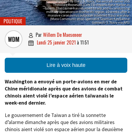
provided by the U.S. Navy, the aircraft carrier USS
Theodore Roosevelt (CVN 71) departs Apra Harbor in
Guam. The carrier has returned to sea and is conducting
military operations in the Pacific region, 10 weeks after a
massive coronavirus outbreak sidelined Navy warship.
(Mass Communication Specialist Seaman Kaylianna
POLITIQUE
Genier/U.S. Navy via AP))
par
Willem De Maeseneer

WDM
lundi 25 janvier 2021
à
11:51

Lire à voix haute
Washington a envoyé un porte-avions en mer de
Chine méridionale après que des avions de combat
chinois aient violé l’espace aérien taïwanais le
week-end dernier.
Le gouvernement de Taiwan a tiré la sonnette
d’alarme dimanche après que des avions militaires
chinois aient violé son espace aérien pour la deuxième