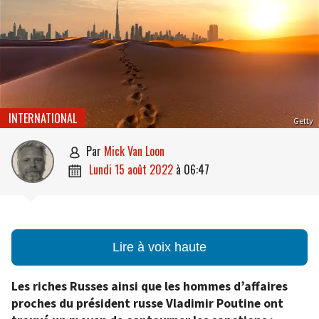
INTERNATIONAL
Getty
par
Mick Van Loon

lundi 15 août 2022
à
06:47

Lire à voix haute
Les riches Russes ainsi que les hommes d’affaires
proches du président russe Vladimir Poutine ont