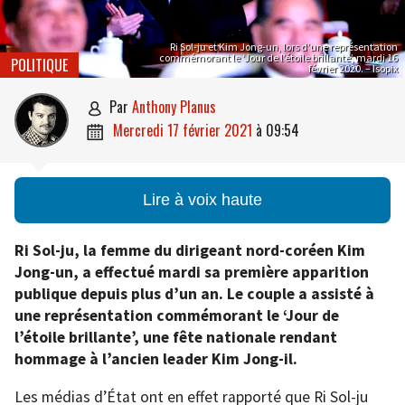
Ri Sol-ju et Kim Jong-un, lors d’une représentation
commémorant le ‘Jour de l’étoile brillante’, mardi 16
POLITIQUE
février 2020. – Isopix
par
Anthony Planus

mercredi 17 février 2021
à
09:54

Lire à voix haute
Ri Sol-ju, la femme du dirigeant nord-coréen Kim
Jong-un, a effectué mardi sa première apparition
publique depuis plus d’un an. Le couple a assisté à
une représentation commémorant le ‘Jour de
l’étoile brillante’, une fête nationale rendant
hommage à l’ancien leader Kim Jong-il.
Les médias d’État ont en effet rapporté que Ri Sol-ju