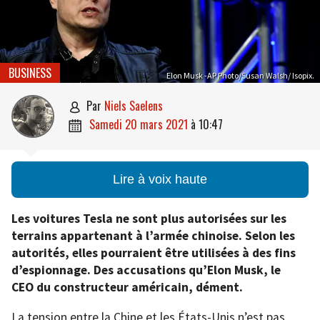
BUSINESS
Elon Musk -AP Photo/Susan Walsh/ Isopix.
par
Niels Saelens

samedi 20 mars 2021
à
10:47

Lire à voix haute
Les voitures Tesla ne sont plus autorisées sur les
terrains appartenant à l’armée chinoise. Selon les
autorités, elles pourraient être utilisées à des fins
d’espionnage. Des accusations qu’Elon Musk, le
CEO du constructeur américain, dément.
La tension entre la Chine et les États-Unis n’est pas