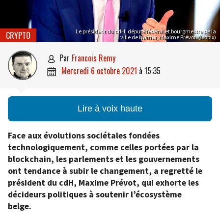
Le président du cdH, député fédéral et bourgmestre de la
CRYPTO
ville de Namur, Maxime Prévot. (Isopix)
par
Francois Remy

mercredi 6 octobre 2021
à
15:35

Lire à voix haute
Face aux évolutions sociétales fondées
technologiquement, comme celles portées par la
blockchain, les parlements et les gouvernements
ont tendance à subir le changement, a regretté le
président du cdH, Maxime Prévot, qui exhorte les
décideurs politiques à soutenir l’écosystème
belge.