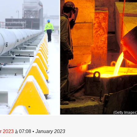
(Getty Images
er 2023
07:08
•
January 2023
à