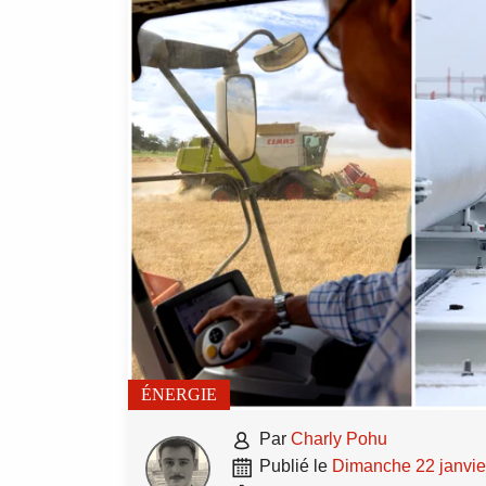
ÉNERGIE

par
Charly Pohu

publié le
dimanche 22 janvi