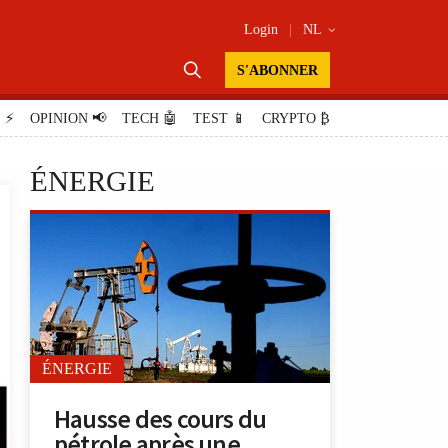
Login
|
NL


S'ABONNER
E
⚡
OPINION
📢
TECH
🤖
TEST
📱
CRYPTO
₿
ÉNERGIE
ÉNERGIE
Hausse des cours du
pétrole après une