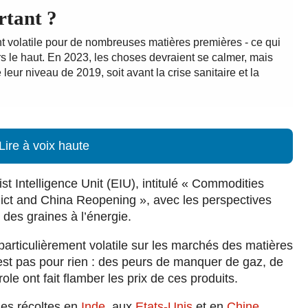
rtant ?
t volatile pour de nombreuses matières premières - ce qui
rs le haut. En 2023, les choses devraient se calmer, mais
 leur niveau de 2019, soit avant la crise sanitaire et la
Lire à voix haute
st Intelligence Unit (EIU), intitulé « Commodities
ict and China Reopening », avec les perspectives
des graines à l’énergie.
articulièrement volatile sur les marchés des matières
est pas pour rien : des peurs de manquer de gaz, de
ole ont fait flamber les prix de ces produits.
ses récoltes en
Inde
, aux
Etats-Unis
et en
Chine
,