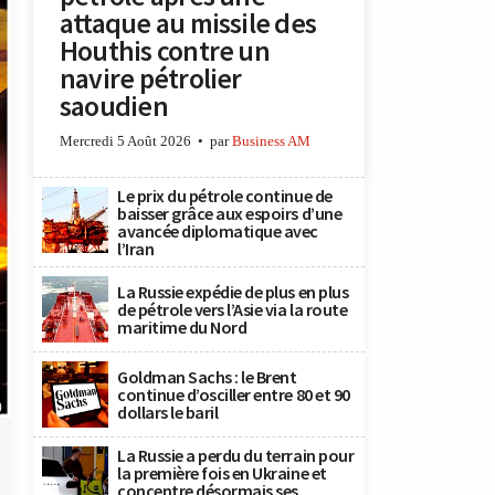
attaque au missile des
Houthis contre un
navire pétrolier
saoudien
Mercredi 5 Août 2026
par
Business AM
Le prix du pétrole continue de
baisser grâce aux espoirs d’une
avancée diplomatique avec
l’Iran
La Russie expédie de plus en plus
de pétrole vers l’Asie via la route
maritime du Nord
Goldman Sachs : le Brent
continue d’osciller entre 80 et 90
)
dollars le baril
La Russie a perdu du terrain pour
la première fois en Ukraine et
concentre désormais ses