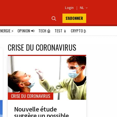
Login
|
NL

S'ABONNER

ÉNERGIE
⚡
OPINION
📢
TECH
🤖
TEST
📱
CRYPTO
₿
CRISE DU CORONAVIRUS
CRISE DU CORONAVIRUS
Nouvelle étude
suggère un possible