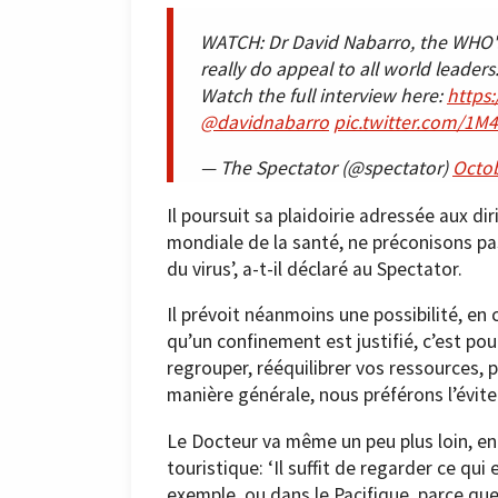
WATCH: Dr David Nabarro, the WHO's 
really do appeal to all world leader
Watch the full interview here:
https
@davidnabarro
pic.twitter.com/1M
— The Spectator (@spectator)
Octob
Il poursuit sa plaidoirie adressée aux di
mondiale de la santé, ne préconisons p
du virus’, a-t-il déclaré au Spectator.
Il prévoit néanmoins une possibilité, en
qu’un confinement est justifié, c’est p
regrouper, rééquilibrer vos ressources, 
manière générale, nous préférons l’éviter
Le Docteur va même un peu plus loin, en 
touristique: ‘Il suffit de regarder ce qui
exemple, ou dans le Pacifique, parce que