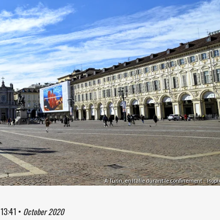
A Turin, en Italie durant le confinement – Isopi
à
13:41
•
October 2020