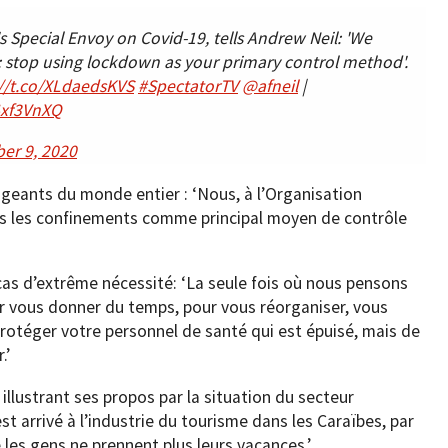
Special Envoy on Covid-19, tells Andrew Neil: 'We
s: stop using lockdown as your primary control method'.
://t.co/XLdaedsKVS
#SpectatorTV
@afneil
|
4xf3VnXQ
er 9, 2020
rigeants du monde entier : ‘Nous, à l’Organisation
as les confinements comme principal moyen de contrôle
 cas d’extrême nécessité: ‘La seule fois où nous pensons
our vous donner du temps, pour vous réorganiser, vous
protéger votre personnel de santé qui est épuisé, mais de
.’
illustrant ses propos par la situation du secteur
 est arrivé à l’industrie du tourisme dans les Caraïbes, par
 les gens ne prennent plus leurs vacances.’