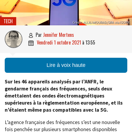
TECH
Credit: ALLILI MOURAD/SIPA via ISOPIX
par
Jennifer Mertens

vendredi 1 octobre 2021
à
13:55

Lire à voix haute
Sur les 46 appareils analysés par l’ANFR, le
gendarme français des fréquences, seuls deux
émettaient des ondes électromagnétiques
supérieures à la règlementation européenne, et ils
n’étaient même pas compatibles avec la 5G.
L’agence française des fréquences s’est une nouvelle
fois penchée sur plusieurs smartphones disponibles