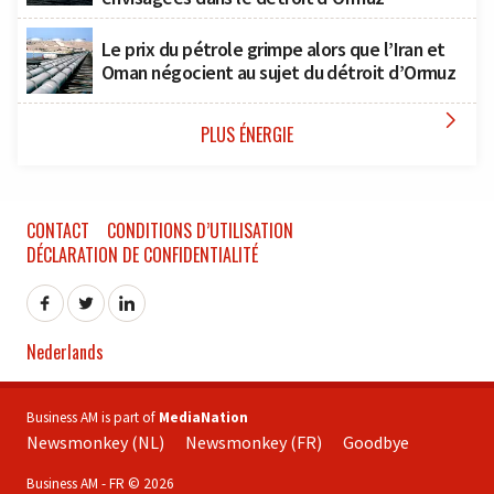
Le prix du pétrole grimpe alors que l’Iran et
Oman négocient au sujet du détroit d’Ormuz

PLUS ÉNERGIE
CONTACT
CONDITIONS D’UTILISATION
DÉCLARATION DE CONFIDENTIALITÉ
Nederlands
Business AM is part of
MediaNation
Newsmonkey (NL)
Newsmonkey (FR)
Goodbye
Business AM - FR © 2026