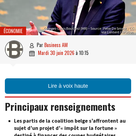
Georges-Louis Bouchez (MR) – Source : Peter De Smedt / CC
ÉCONOMIE
via Content Curation
par
Business AM

mardi 30 juin 2026
à
10:15

Lire à voix haute
Principaux renseignements
Les partis de la coalition belge s’affrontent au
sujet d’un projet d’« impôt sur la fortune »
destiné à financer des coupes budgétaires.