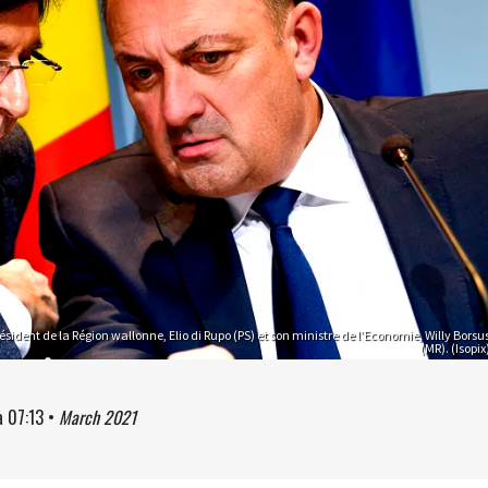
ésident de la Région wallonne, Elio di Rupo (PS) et son ministre de l’Economie, Willy Borsu
(MR). (Isopix
à
07:13
•
March 2021