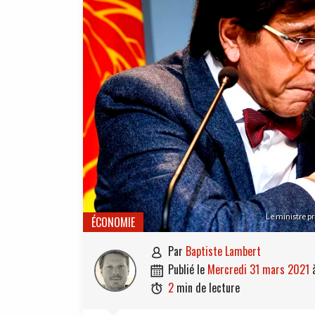
Le ministre pr
ÉCONOMIE
par
Baptiste Lambert

publié le
mercredi 31 mars 2021

2
min de lecture
