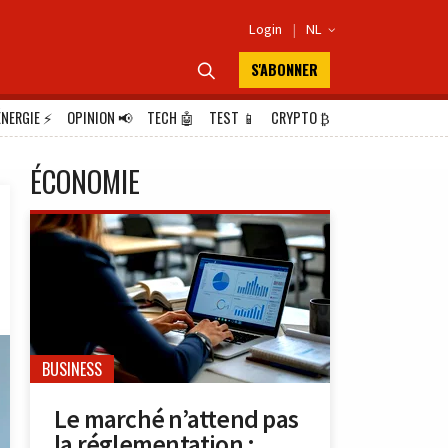
Login
|
NL

S'ABONNER

ÉNERGIE
⚡
OPINION
📢
TECH
🤖
TEST
📱
CRYPTO
₿
ÉCONOMIE
BUSINESS
Le marché n’attend pas
la réglementation :