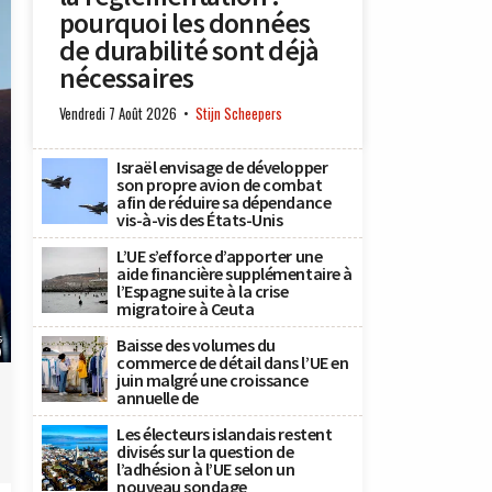
pourquoi les données
de durabilité sont déjà
nécessaires
Vendredi 7 Août 2026
Stijn Scheepers
Israël envisage de développer
son propre avion de combat
afin de réduire sa dépendance
vis-à-vis des États-Unis
L’UE s’efforce d’apporter une
aide financière supplémentaire à
l’Espagne suite à la crise
migratoire à Ceuta
s
Baisse des volumes du
)
commerce de détail dans l’UE en
juin malgré une croissance
annuelle de
Les électeurs islandais restent
divisés sur la question de
l’adhésion à l’UE selon un
nouveau sondage