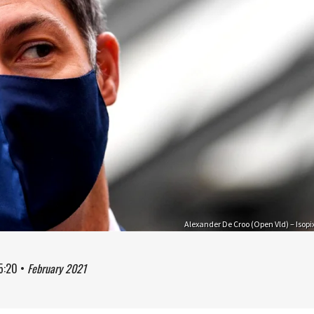
Alexander De Croo (Open Vld) – Isopi
5:20
•
February 2021