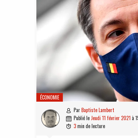
ÉCONOMIE
par
Baptiste Lambert

publié le
jeudi 11 février 2021
à
1

3
min de lecture
