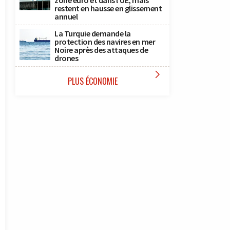
zone euro et dans l’UE, mais
restent en hausse en glissement
annuel
La Turquie demande la
protection des navires en mer
Noire après des attaques de
drones

PLUS ÉCONOMIE