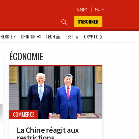
Login
|
NL

S'ABONNER

ÉNERGIE
⚡
OPINION
📢
TECH
🤖
TEST
📱
CRYPTO
₿
ÉCONOMIE
COMMERCE
La Chine réagit aux
restrictions