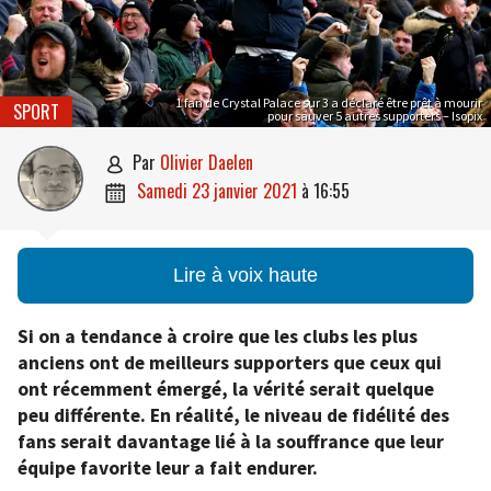
1 fan de Crystal Palace sur 3 a déclaré être prêt à mourir
SPORT
pour sauver 5 autres supporters – Isopix
par
Olivier Daelen

samedi 23 janvier 2021
à
16:55

Lire à voix haute
Si on a tendance à croire que les clubs les plus
anciens ont de meilleurs supporters que ceux qui
ont récemment émergé, la vérité serait quelque
peu différente. En réalité, le niveau de fidélité des
fans serait davantage lié à la souffrance que leur
équipe favorite leur a fait endurer.