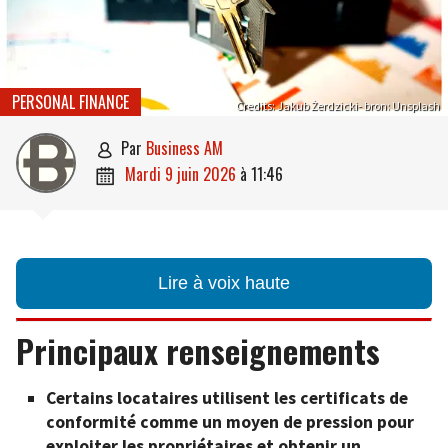
PERSONAL FINANCE
Credits: Jakub Żerdzicki- bron: Unsplash
par
Business AM

mardi 9 juin 2026
à
11:46

Lire à voix haute
Principaux renseignements
Certains locataires utilisent les certificats de
conformité comme un moyen de pression pour
exploiter les propriétaires et obtenir un