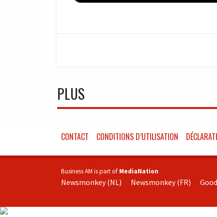
PLUS
CONTACT
CONDITIONS D’UTILISATION
DÉCLARATI
Business AM is part of
MediaNation
Newsmonkey (NL)
Newsmonkey (FR)
Good