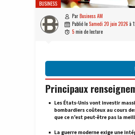
BUSINESS
par
Business AM

publié le
samedi 20 juin 2026
à
1

5
min de lecture

Principaux renseigne
Les États-Unis vont investir mas
bombardiers coûteux au cours des
que ce n’est peut-être pas la meil
La guerre moderne exige une inté