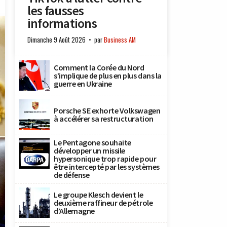
les fausses
informations
Dimanche 9 Août 2026
par
Business AM
Comment la Corée du Nord
s’implique de plus en plus dans la
guerre en Ukraine
Porsche SE exhorte Volkswagen
à accélérer sa restructuration
Le Pentagone souhaite
développer un missile
hypersonique trop rapide pour
être intercepté par les systèmes
de défense
Le groupe Klesch devient le
deuxième raffineur de pétrole
d’Allemagne