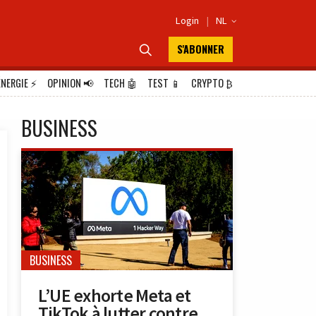
Login
|
NL

S'ABONNER

ÉNERGIE
⚡
OPINION
📢
TECH
🤖
TEST
📱
CRYPTO
₿
BUSINESS
BUSINESS
L’UE exhorte Meta et
TikTok à lutter contre