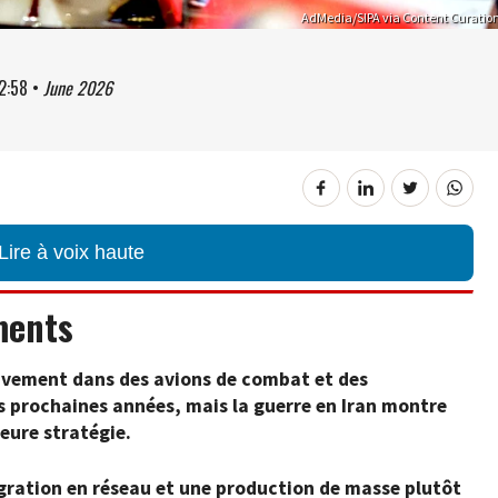
AdMedia/SIPA via Content Curatio
2:58
•
June 2026
Lire à voix haute
ments
sivement dans des avions de combat et des
 prochaines années, mais la guerre en Iran montre
leure stratégie.
gration en réseau et une production de masse plutôt