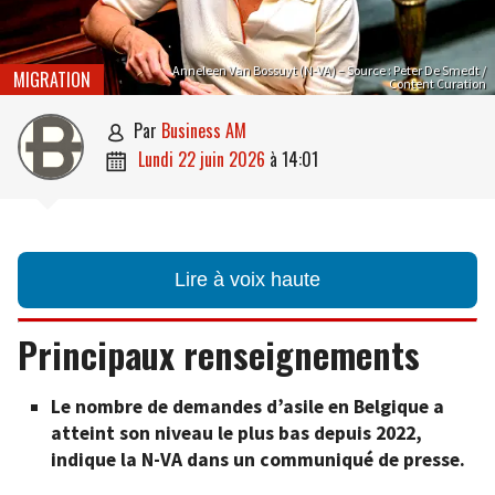
Anneleen Van Bossuyt (N-VA) – Source : Peter De Smedt /
MIGRATION
Content Curation
par
Business AM

lundi 22 juin 2026
à
14:01

Lire à voix haute
Principaux renseignements
Le nombre de demandes d’asile en Belgique a
atteint son niveau le plus bas depuis 2022,
indique la N-VA dans un communiqué de presse.