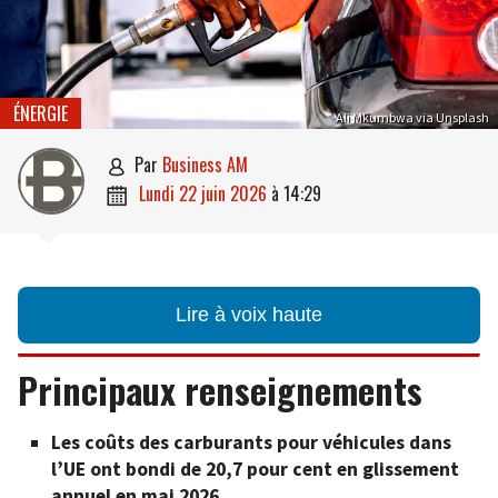
ÉNERGIE
Ali Mkumbwa via Unsplash
par
Business AM

lundi 22 juin 2026
à
14:29

Lire à voix haute
Principaux renseignements
Les coûts des carburants pour véhicules dans
l’UE ont bondi de 20,7 pour cent en glissement
annuel en mai 2026.