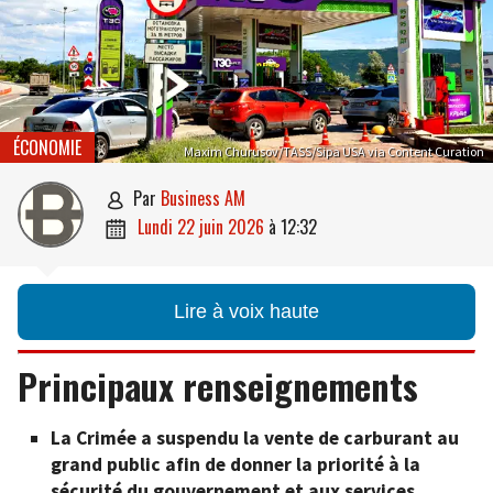
ÉCONOMIE
Maxim Churusov/TASS/Sipa USA via Content Curation
par
Business AM

lundi 22 juin 2026
à
12:32

Lire à voix haute
Principaux renseignements
La Crimée a suspendu la vente de carburant au
grand public afin de donner la priorité à la
sécurité du gouvernement et aux services