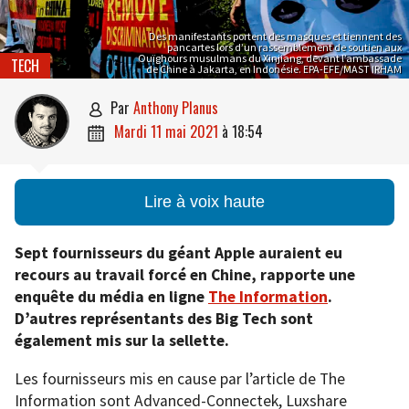
Des manifestants portent des masques et tiennent des
pancartes lors d’un rassemblement de soutien aux
Ouïghours musulmans du Xinjiang, devant l’ambassade
TECH
de Chine à Jakarta, en Indonésie. EPA-EFE/MAST IRHAM
par
Anthony Planus

mardi 11 mai 2021
à
18:54

Lire à voix haute
Sept fournisseurs du géant Apple auraient eu
recours au travail forcé en Chine, rapporte une
enquête du média en ligne
The Information
.
D’autres représentants des Big Tech sont
également mis sur la sellette.
Les fournisseurs mis en cause par l’article de The
Information sont Advanced-Connectek, Luxshare