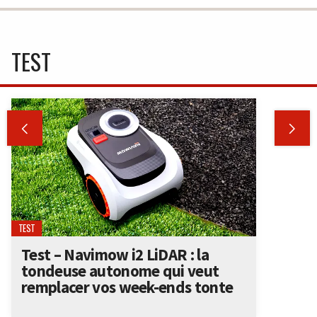
TEST


TEST
Test – Navimow i2 LiDAR : la
tondeuse autonome qui veut
remplacer vos week-ends tonte