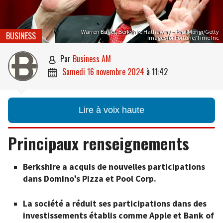
Warren Buffet, Berkshire Hathaway – Paul Morigi/Getty
BUSINESS
Images for Fortune/Time Inc
par
Business AM

samedi 16 novembre 2024
à
11:42

Lire à voix haute
Principaux renseignements
Berkshire a acquis de nouvelles participations
dans Domino’s Pizza et Pool Corp.
La société a réduit ses participations dans des
investissements établis comme Apple et Bank of