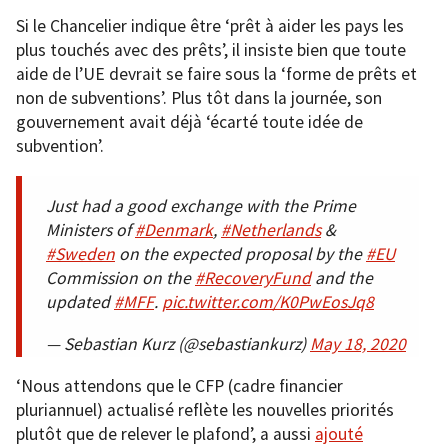
Si le Chancelier indique être ‘prêt à aider les pays les
plus touchés avec des prêts’, il insiste bien que toute
aide de l’UE devrait se faire sous la ‘forme de prêts et
non de subventions’. Plus tôt dans la journée, son
gouvernement avait déjà ‘écarté toute idée de
subvention’.
Just had a good exchange with the Prime
Ministers of
#Denmark
,
#Netherlands
&
#Sweden
on the expected proposal by the
#EU
Commission on the
#RecoveryFund
and the
updated
#MFF
.
pic.twitter.com/K0PwEosJq8
— Sebastian Kurz (@sebastiankurz)
May 18, 2020
‘Nous attendons que le CFP (cadre financier
pluriannuel) actualisé reflète les nouvelles priorités
plutôt que de relever le plafond’, a aussi
ajouté