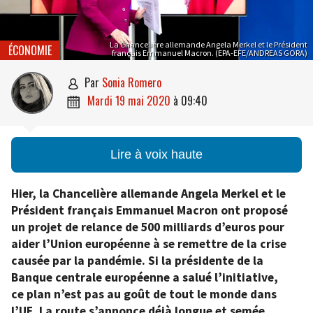
La Chancelière allemande Angela Merkel et le Président
ÉCONOMIE
français Emmanuel Macron. (EPA-EFE/ANDREAS GORA)
par
Sonia Romero

mardi 19 mai 2020
à
09:40

Lire à voix haute
Hier, la Chancelière allemande Angela Merkel et le
Président français Emmanuel Macron ont proposé
un projet de relance de 500 milliards d’euros pour
aider l’Union européenne à se remettre de la crise
causée par la pandémie. Si la présidente de la
Banque centrale européenne a salué l’initiative,
ce plan n’est pas au goût de tout le monde dans
l’UE.
La route s’annonce déjà longue et semée