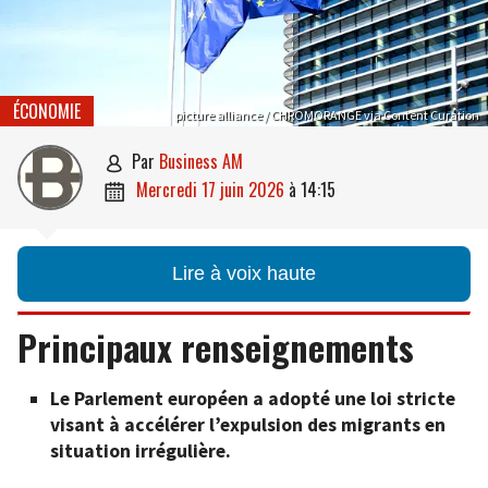
ÉCONOMIE
picture alliance / CHROMORANGE via Content Curation
par
Business AM

mercredi 17 juin 2026
à
14:15

Lire à voix haute
Principaux renseignements
Le Parlement européen a adopté une loi stricte
visant à accélérer l’expulsion des migrants en
situation irrégulière.