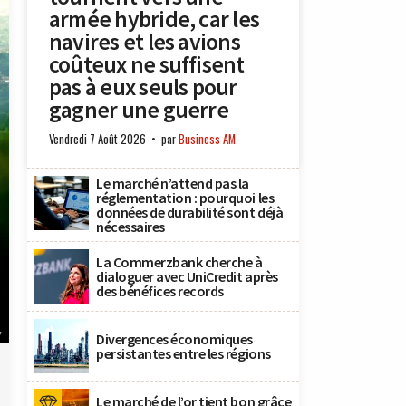
armée hybride, car les
navires et les avions
coûteux ne suffisent
pas à eux seuls pour
gagner une guerre
Vendredi 7 Août 2026
par
Business AM
Le marché n’attend pas la
réglementation : pourquoi les
données de durabilité sont déjà
nécessaires
La Commerzbank cherche à
dialoguer avec UniCredit après
des bénéfices records
y
Divergences économiques
persistantes entre les régions
Le marché de l’or tient bon grâce