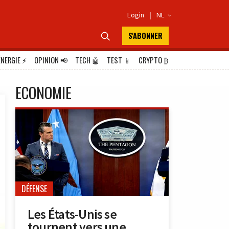
Login
|
NL

S'ABONNER

ÉNERGIE
⚡
OPINION
📢
TECH
🤖
TEST
📱
CRYPTO
₿
ECONOMIE
DÉFENSE
Les États-Unis se
tournent vers une