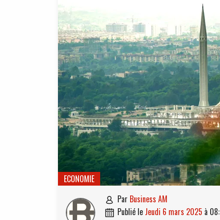
ECONOMIE
par
Business AM

publié le
jeudi 6 mars 2025
à
08
