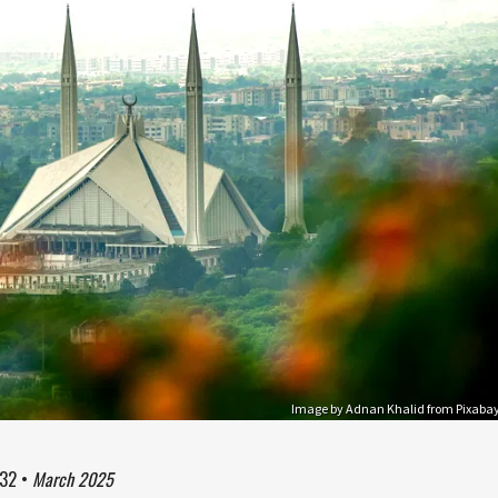
Image by Adnan Khalid from Pixaba
:32
•
March 2025