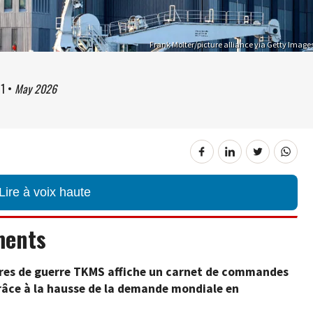
Frank Molter/picture alliance via Getty Image
01
•
May 2026
Lire à voix haute
ments
ires de guerre TKMS affiche un carnet de commandes
grâce à la hausse de la demande mondiale en