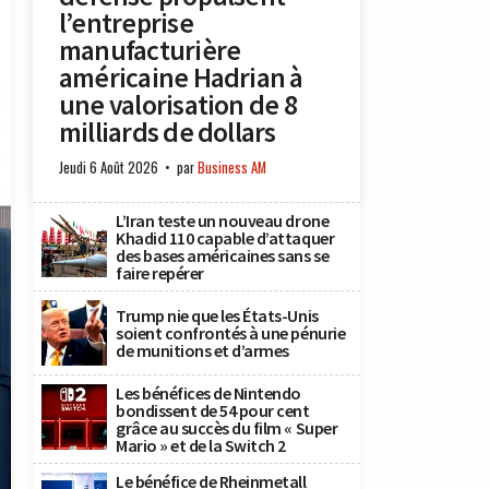
l’entreprise
manufacturière
américaine Hadrian à
une valorisation de 8
milliards de dollars
Jeudi 6 Août 2026
par
Business AM
L’Iran teste un nouveau drone
Khadid 110 capable d’attaquer
des bases américaines sans se
faire repérer
Trump nie que les États-Unis
soient confrontés à une pénurie
de munitions et d’armes
Les bénéfices de Nintendo
bondissent de 54 pour cent
grâce au succès du film « Super
Mario » et de la Switch 2
Le bénéfice de Rheinmetall