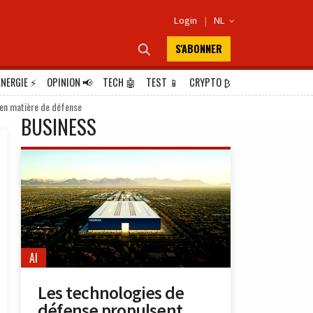
Login
|
NL

S'ABONNER

ÉNERGIE
⚡
OPINION
📢
TECH
🤖
TEST
📱
CRYPTO
₿
 en matière de défense
BUSINESS
AI
Les technologies de
défense propulsent