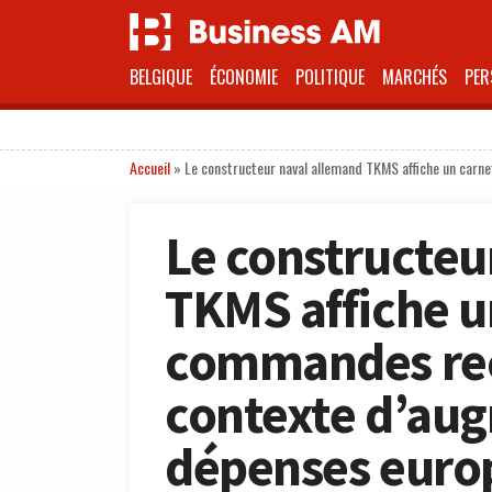
BELGIQUE
ÉCONOMIE
POLITIQUE
MARCHÉS
PER
Accueil
»
Le constructeur naval allemand TKMS affiche un car
Le constructeu
TKMS affiche u
commandes rec
contexte d’au
dépenses euro