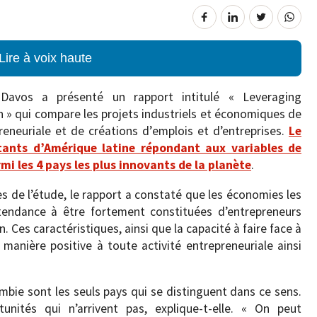
Lire à voix haute
avos a présenté un rapport intitulé « Leveraging
 » qui compare les projets industriels et économiques de
eneuriale et de créations d’emplois et d’entreprises.
Le
ntants d’Amérique latine répondant aux variables de
mi les 4 pays les plus innovants de la planète
.
s de l’étude, le rapport a constaté que les économies les
tendance à être fortement constituées d’entrepreneurs
. Ces caractéristiques, ainsi que la capacité à faire face à
anière positive à toute activité entrepreneuriale ainsi
lombie sont les seuls pays qui se distinguent dans ce sens.
unités qui n’arrivent pas, explique-t-elle. « On peut