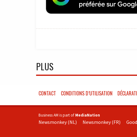
PLUS
CONTACT
CONDITIONS D’UTILISATION
DÉCLARATI
Business AM is part of
MediaNation
Newsmonkey (NL)
Newsmonkey (FR)
Good