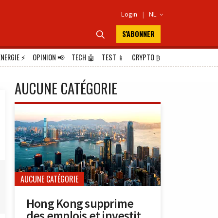
Login
|
NL

S'ABONNER

ÉNERGIE
⚡
OPINION
📢
TECH
🤖
TEST
📱
CRYPTO
₿
AUCUNE CATÉGORIE
AUCUNE CATÉGORIE
Hong Kong supprime
des emplois et investit