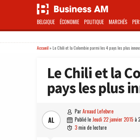
BELGIQUE
ÉCONOMIE
POLITIQUE
MARCHÉS
PER
Accueil
»
Le Chili et la Colombie parmi les 4 pays les plus inn
Le Chili et la 
pays les plus 
par
Arnaud Lefebvre

AL
publié le
jeudi 22 janvier 2015
à

3
min de lecture
