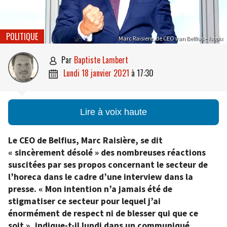
POLITIQUE
Marc Raisiere, de CEO van Belfius – Isopix
par
Baptiste Lambert

lundi 18 janvier 2021
à
17:30

Lire à voix haute
Le CEO de Belfius, Marc Raisière, se dit
« sincèrement désolé » des nombreuses réactions
suscitées par ses propos concernant le secteur de
l’horeca dans le cadre d’une interview dans la
presse. « Mon intention n’a jamais été de
stigmatiser ce secteur pour lequel j’ai
énormément de respect ni de blesser qui que ce
soit », indique-t-il lundi dans un communiqué.