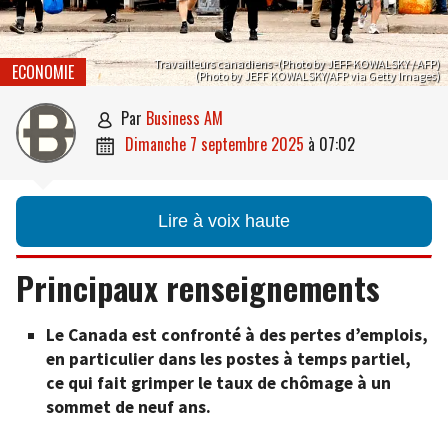
Travailleurs canadiens -(Photo by JEFF KOWALSKY / AFP)
ECONOMIE
(Photo by JEFF KOWALSKY/AFP via Getty Images)
par
Business AM

dimanche 7 septembre 2025
à
07:02

Lire à voix haute
Principaux renseignements
Le Canada est confronté à des pertes d’emplois,
en particulier dans les postes à temps partiel,
ce qui fait grimper le taux de chômage à un
sommet de neuf ans.