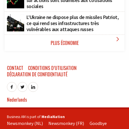
sur actions sont soumises aux cotisations
sociales
L’Ukraine ne dispose plus de missiles Patriot,
ce qui rend ses infrastructures très
vulnérables aux attaques russes

PLUS ÉCONOMIE
CONTACT
CONDITIONS D’UTILISATION
DÉCLARATION DE CONFIDENTIALITÉ
Nederlands
Business AM is part of
MediaNation
Newsmonkey (NL)
Newsmonkey (FR)
Goodbye