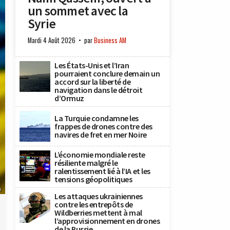
un sommet avec la
Syrie
Mardi 4 Août 2026
par
Business AM
Les États-Unis et l’Iran
pourraient conclure demain un
accord sur la liberté de
navigation dans le détroit
d’Ormuz
La Turquie condamne les
frappes de drones contre des
navires de fret en mer Noire
L’économie mondiale reste
résiliente malgré le
ralentissement lié à l’IA et les
tensions géopolitiques
n
Les attaques ukrainiennes
contre les entrepôts de
Wildberries mettent à mal
l’approvisionnement en drones
de la Russie