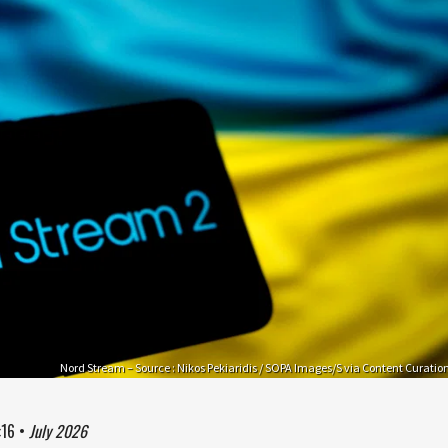
Nord Stream – Source : Nikos Pekiaridis / SOPA Images/S via Content Curatio
:16
•
July 2026