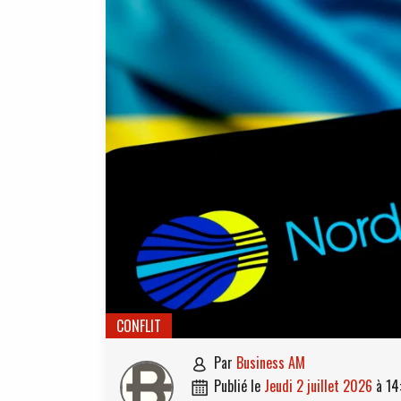
CONFLIT
par
Business AM

publié le
jeudi 2 juillet 2026
à
14
