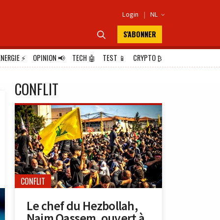
Login
|
NL

S'ABONNER

ÉNERGIE
⚡
OPINION
📢
TECH
🤖
TEST
📱
CRYPTO
₿
CONFLIT
CONFLIT
Le chef du Hezbollah,
Naim Qassem, ouvert à