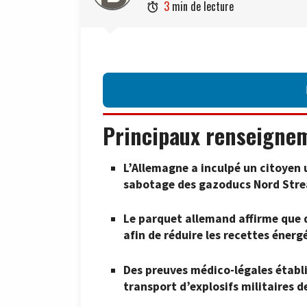
3
min de lecture

Principaux renseigne
L’Allemagne a inculpé un citoyen 
sabotage des gazoducs Nord Str
Le parquet allemand affirme que d
afin de réduire les recettes énerg
Des preuves médico-légales établi
transport d’explosifs militaires 