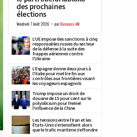
des prochaines
élections
Vendredi 7 Août 2026
par
Business AM
L’UE impose des sanctions à cinq
responsables russes du secteur
de la défense à la suite des
frappes aériennes contre
l’Ukraine
L’Espagne donne deux jours à
l’Italie pour mettre fin aux
contrôles aux frontières visant
les voyageurs espagnols
Trump impose un droit de
douane de 15 pour cent sur le
polysilicium pour freiner
l’influence de la Chine
Les tensions entre l’Iran et les
États-Unis s’intensifient alors
n
que le trafic maritime s’effondre