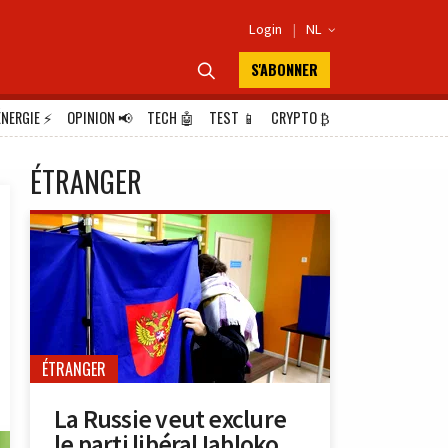
Login
|
NL

S'ABONNER

ÉNERGIE
⚡
OPINION
📢
TECH
🤖
TEST
📱
CRYPTO
₿
ÉTRANGER
ÉTRANGER
La Russie veut exclure
le parti libéral Iabloko