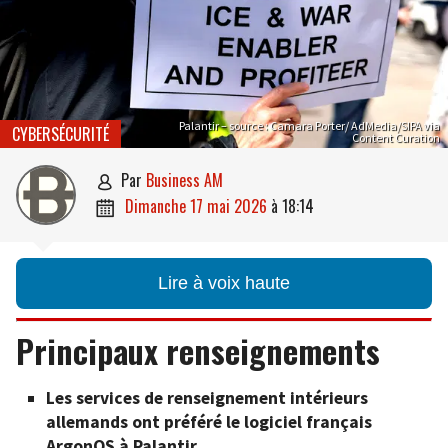
Palantir – source : Camara Porter/ AdMedia/SIPA via
CYBERSÉCURITÉ
Content Curation
par
Business AM

dimanche 17 mai 2026
à
18:14

Lire à voix haute
Principaux renseignements
Les services de renseignement intérieurs
allemands ont préféré le logiciel français
ArgonOS à Palantir.