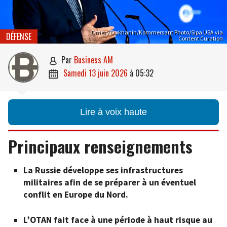
Dmitry Dukhanin/Kommersant Photo/Sipa USA via
DÉFENSE
Content Curation
par
Business AM

samedi 13 juin 2026
à
05:32

Lire à voix haute
Principaux renseignements
La Russie développe ses infrastructures
militaires afin de se préparer à un éventuel
conflit en Europe du Nord.
L’OTAN fait face à une période à haut risque au