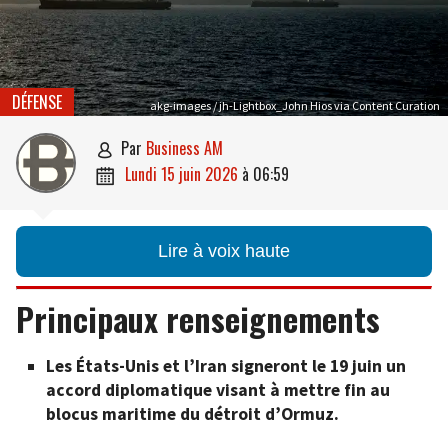
DÉFENSE
akg-images / jh-Lightbox_John Hios via Content Curation
par
Business AM

lundi 15 juin 2026
à
06:59

Lire à voix haute
Principaux renseignements
Les États-Unis et l’Iran signeront le 19 juin un
accord diplomatique visant à mettre fin au
blocus maritime du détroit d’Ormuz.