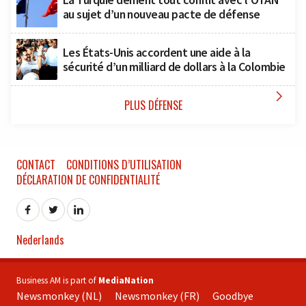
au sujet d’un nouveau pacte de défense
Les États-Unis accordent une aide à la
sécurité d’un milliard de dollars à la Colombie

PLUS DÉFENSE
CONTACT
CONDITIONS D’UTILISATION
DÉCLARATION DE CONFIDENTIALITÉ
Nederlands
Business AM is part of
MediaNation
Newsmonkey (NL)
Newsmonkey (FR)
Goodbye