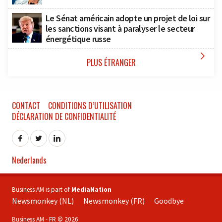
Le Sénat américain adopte un projet de loi sur
les sanctions visant à paralyser le secteur
énergétique russe

PLUS ÉTRANGER
CONTACT
CONDITIONS D’UTILISATION
DÉCLARATION DE CONFIDENTIALITÉ
Nederlands
Business AM is part of
MediaNation
Newsmonkey (NL)
Newsmonkey (FR)
Goodbye
Business AM - FR © 2026