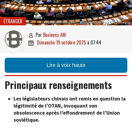
ÉTRANGER
Le Parlement européen – JOHN THYS/AFP via Getty Images
par
Business AM

dimanche 19 octobre 2025
à
07:44

Lire à voix haute
Principaux renseignements
Les législateurs chinois ont remis en question la
légitimité de l’OTAN, invoquant son
obsolescence après l’effondrement de l’Union
soviétique.