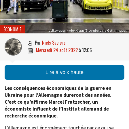
ÉCONOMIE
Volkswagen – Alex Kraus/Bloomberg via Getty Images
par
Niels Saelens

mercredi 24 août 2022
à
12:06

Lire à voix haute
Les conséquences économiques de la guerre en
Ukraine pour l’Allemagne dureront des années.
C’est ce qu’affirme Marcel Fratzscher, un
économiste influent de l’Institut allemand de
recherche économique.
L’Allemagne est énormément touchée par ce qui se