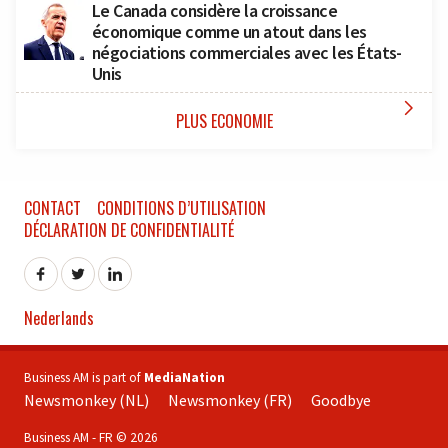
Le Canada considère la croissance
économique comme un atout dans les
négociations commerciales avec les États-
Unis

PLUS ECONOMIE
CONTACT
CONDITIONS D’UTILISATION
DÉCLARATION DE CONFIDENTIALITÉ
Nederlands
Business AM is part of
MediaNation
Newsmonkey (NL)
Newsmonkey (FR)
Goodbye
Business AM - FR © 2026