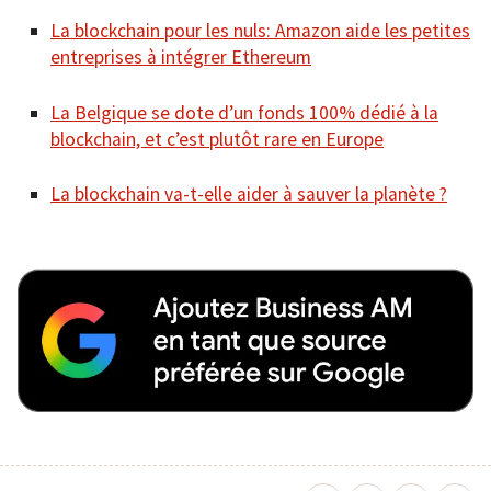
La blockchain pour les nuls: Amazon aide les petites
entreprises à intégrer Ethereum
La Belgique se dote d’un fonds 100% dédié à la
blockchain, et c’est plutôt rare en Europe
La blockchain va-t-elle aider à sauver la planète ?