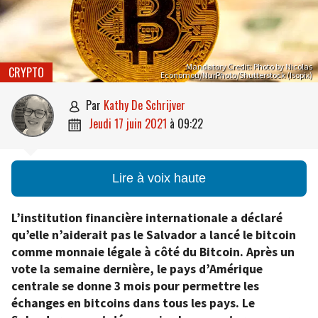
Mandatory Credit: Photo by Nicolas
CRYPTO
Economou/NurPhoto/Shutterstock (Isopix)
par
Kathy De Schrijver

jeudi 17 juin 2021
à
09:22

Lire à voix haute
L’institution financière internationale a déclaré
qu’elle n’aiderait pas le Salvador a lancé le bitcoin
comme monnaie légale à côté du Bitcoin. Après un
vote la semaine dernière, le pays d’Amérique
centrale se donne 3 mois pour permettre les
échanges en bitcoins dans tous les pays. Le