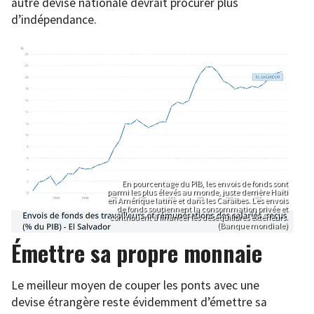
autre devise nationale devrait procurer plus
d’indépendance.
En pourcentage du PIB, les envois de fonds sont
parmi les plus élevés au monde, juste derrière Haïti
en Amérique latine et dans les Caraïbes. Les envois
de fonds soutiennent la consommation privée et
contribuent à financer les déséquilibres extérieurs.
(Banque mondiale)
Émettre sa propre monnaie
Le meilleur moyen de couper les ponts avec une
devise étrangère reste évidemment d’émettre sa