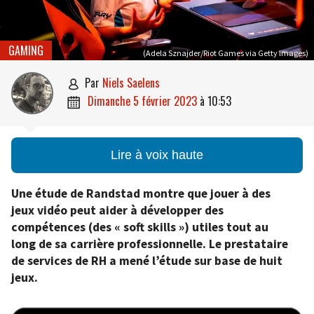
GAMING
(Adela Sznajder/Riot Games via Getty Images)
par
Niels Saelens

dimanche 5 février 2023
à
10:53

Lire à voix haute
Une étude de Randstad montre que jouer à des
jeux vidéo peut aider à développer des
compétences (des « soft skills ») utiles tout au
long de sa carrière professionnelle. Le prestataire
de services de RH a mené l’étude sur base de huit
jeux.