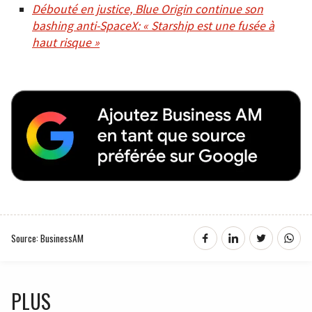
Débouté en justice, Blue Origin continue son
bashing anti-SpaceX: « Starship est une fusée à
haut risque »
Source: BusinessAM
PLUS