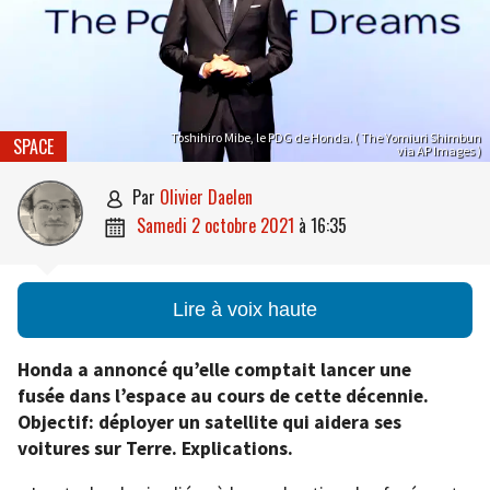
Toshihiro Mibe, le PDG de Honda. ( The Yomiuri Shimbun
SPACE
via AP Images )
par
Olivier Daelen

samedi 2 octobre 2021
à
16:35

Lire à voix haute
Honda a annoncé qu’elle comptait lancer une
fusée dans l’espace au cours de cette décennie.
Objectif: déployer un satellite qui aidera ses
voitures sur Terre. Explications.