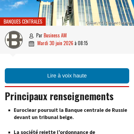
BANQUES CENTRALES
Quinet / CC / Content Curation
par
Business AM

mardi 30 juin 2026
à
08:15

Lire à voix haute
Principaux renseignements
Euroclear poursuit la Banque centrale de Russie
devant un tribunal belge.
La société rejette l’ordonnance de