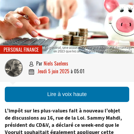
En général, une assurance épargne a rapporté davantage
PERSONAL FINANCE
en 2023 que les années précédentes. (Getty Images)
par
Niels Saelens

jeudi 5 juin 2025
à
05:01

Lire à voix haute
L’impôt sur les plus-values fait à nouveau l’objet
de discussions au 16, rue de la Loi. Sammy Mahdi,
président du CD&V, a déclaré ce week-end que le
Vooruit souhaitait également appliquer cette