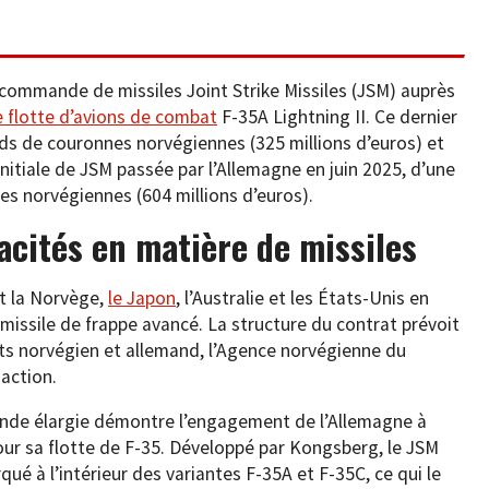
ommande de missiles Joint Strike Missiles (JSM) auprès
e flotte d’avions de combat
F-35A Lightning II. Ce dernier
ards de couronnes norvégiennes (325 millions d’euros) et
initiale de JSM passée par l’Allemagne en juin 2025, d’une
nes norvégiennes (604 millions d’euros).
cités en matière de missiles
nt la Norvège,
le Japon
, l’Australie et les États-Unis en
missile de frappe avancé. La structure du contrat prévoit
ts norvégien et allemand, l’Agence norvégienne du
action.
de élargie démontre l’engagement de l’Allemagne à
our sa flotte de F-35. Développé par Kongsberg, le JSM
é à l’intérieur des variantes F-35A et F-35C, ce qui le