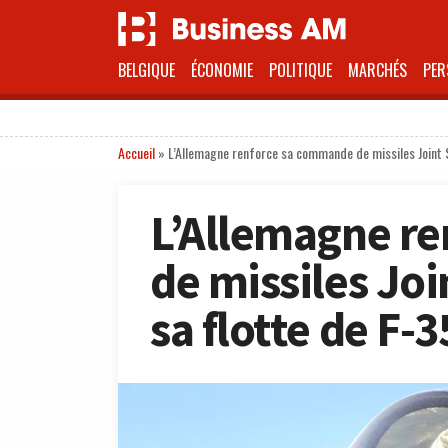
BELGIQUE
ÉCONOMIE
POLITIQUE
MARCHÉS
PER
Accueil
»
L’Allemagne renforce sa commande de missiles Joint S
L’Allemagne r
de missiles Joi
sa flotte de F-3