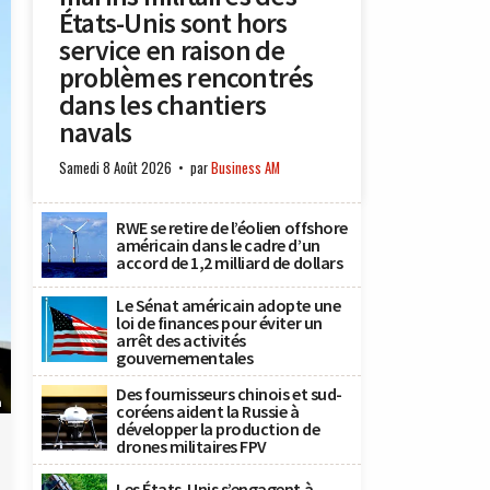
États-Unis sont hors
service en raison de
problèmes rencontrés
dans les chantiers
navals
Samedi 8 Août 2026
par
Business AM
RWE se retire de l’éolien offshore
américain dans le cadre d’un
accord de 1,2 milliard de dollars
Le Sénat américain adopte une
loi de finances pour éviter un
arrêt des activités
gouvernementales
Des fournisseurs chinois et sud-
n
coréens aident la Russie à
développer la production de
drones militaires FPV
Les États-Unis s’engagent à