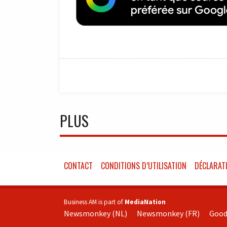
PLUS
CONTACT
CONDITIONS D’UTILISATION
DÉCLARATI
Business AM is part of
MediaNation
Newsmonkey (NL)
Newsmonkey (FR)
Good