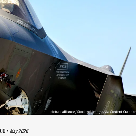
picture alliance / Stocktrek Images via Content Curatio
:00
•
May 2026