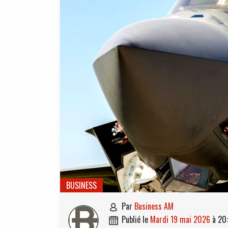
BUSINESS
par
Business AM

publié le
mardi 19 mai 2026
à
20
