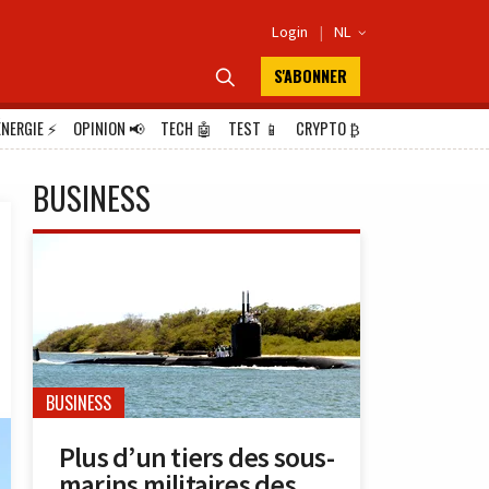
Login
|
NL

S'ABONNER

ÉNERGIE
⚡
OPINION
📢
TECH
🤖
TEST
📱
CRYPTO
₿
BUSINESS
BUSINESS
Plus d’un tiers des sous-
marins militaires des